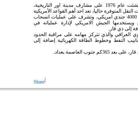
وقاعدة الامام علي الجوية (الطليل) انشئت عام 1976 على مشارف مدينة اور التاريخية،
نقل المتوفرة حاليا، تعد احد أهم القواعد الأمريكية
في جنوب العراق، ويستقر بها اكثر من 4000 جندي امريكي، وتشرف على عمليات انسحاب
ق ويستخدمها الجيش الامريكي لإدارة عملياته في
ة إلى ذي قار.
بها حاليا قيادة السرب 70 الجوي العراقي والذي تتركز مهامه على مراقبة الحدود
نابيب النفط وخطوط الطاقة الكهربائية إضافة إلى
جنوب العاصمة بغداد.
|
Share