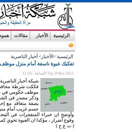
الرئيسية
الأخبار
مقالات
هموم
الرئيسية
>
الأخبار
>
أخبار الناصرية
تفكيك عبوة ناسفة أمام منزل موظف
Tue, 8 Nov 2011 الساعة : 12:33
شبكة أخبار الناصرية/
فككت شرطة محافظة 
موظف حكومي في قضا
وذكر مصدر في الشرط
بصفة متعاقد مع إحد
جسم غريب أمام منزل
وأوضح ان خبراء المتفجرات في المحا
وقوع أضرار ، مؤكدا ان العبوة تحوي كميات من مادة TNT
( ت ع ح )