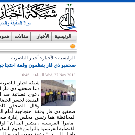
الرئيسية
الأخبار
مقالات
هموم
الرئيسية
>
الأخبار
>
أخبار الناصرية
صحفيو ذي قار ينظمون وقفة احتجاجية
Wed, 27 Nov 2013 الساعة : 16:46
شبكة اخبار الناصرية
دعا صحفيو ذي قار ال
دعوى قضائية ضد اث
المنفذة لجسر الحضار
وقال الصحفي كاظم 
صحفيو ذي قار وقفة احتجاجية أمام ال
المحافظة هما رئيس مجلس إدارة صحي
"ماتيرا" الفرنسية"، مشيرا الى ان "ال
القنصلية الفرنسية بالتزامن قدوم السف
واشار الى ان " دعوة وجهت لجميع الزم