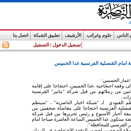
 الناس
علوم وغرائب
الأرشيف
تطبيق الشبكة
اتصل بنا
تسجيل الدخول
|
التسجيل
 امام القنصلية الفرنسية غدا الخميس
/عمار الحسيني:
ى وقفة احتجاجية ،غدا الخميس، احتجاجا على إقامة
نين من زملائهم من قبل شركة "ماتير" الفرنسية
ات .
العبودي لـ "شبكة اخبار الناصرية" ، "سينظم
قنصلية الفرنسية احتجاجا على مقاضاة صحفيين من
فة أخبار الأسبوع و رئيس تحريرها من قبل شركة
وقفة ستكون غدا الخميس الساعة العاشرة صباحا امام
ير الفرنسي للمحافظة".
لاء الصحفيين لحضور الوقفة الاحتجاجية في الزمان